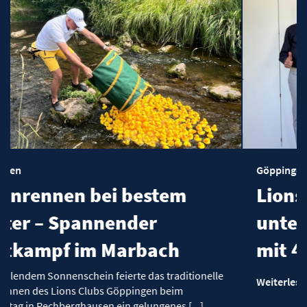
Göppingen
bestem
Lions Club Göpping
der
unterstützt Haus de
rbach
mit 4.600 Euro
te das traditionelle
Weiterlesen
pingen beim
gelungenes [...]