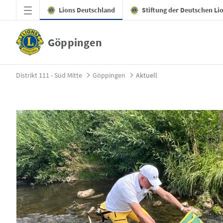
Zum Hauptinhalt springen
Lions Deutschland
Stiftung der Deutschen Li
Göppingen
Aktuell - Göppingen
Distrikt 111 - Süd Mitte
Göppingen
Aktuell